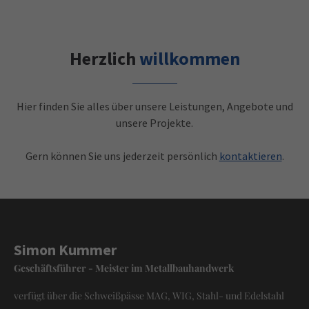
Drop us a line
info@yourdomain.com
About us
Herzlich
willkommen
Lorem ipsum dolor sit amet, consectetuer
adipiscing elit.
Hier finden Sie alles über unsere Leistungen, Angebote und
Aenean commodo ligula eget dolor. Aenean massa. Cum
unsere Projekte.
sociis natoque penatibus et magnis dis parturient montes,
nascetur ridiculus mus. Donec quam felis, ultricies nec.
Gern können Sie uns jederzeit persönlich
kontaktieren
.
Werden Sie Fan und besuchen Sie uns auf
Simon Kummer
Geschäftsführer - Meister im Metallbauhandwerk
verfügt über die Schweißpässe MAG, WIG, Stahl- und Edelstahl