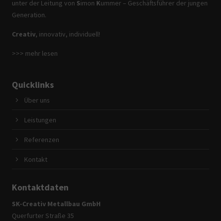
unter der Leitung von
S
imon
K
ummer – Geschäftsführer der jungen
Generation.
Creativ
, innovativ, individuell!
>>> mehr lesen
Quicklinks
Über uns
Leistungen
Referenzen
Kontakt
Kontaktdaten
SK-Creativ Metallbau GmbH
Querfurter Straße 35