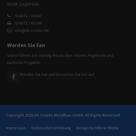
06268 Ziegelroda
034672 / 60442
034672 / 65306
info@sk-creativ.de
Werden Sie Fan
und erfahren Sie ständig Neues über unsere Angebote und
laufende Projekte.
Werden Sie Fan und besuchen Sie uns auf
Copyright 2026 SK Creativ Metallbau GmbH. All Rights Reserved.
Impressum
Datenschutzerklärung
Design by Hillstar Media